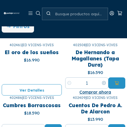
actualizado (VV)
Filtros
402461
|
ED VICENS-VIVES
402508
|
ED VICENS-VIVES
¡Se agotó! 🙄
El oro de los sueños
De Hernando a
Magallanes (Tapa
$16.990
Dura)
$16.590
Cantidad
Ver Detalles
Comprar ahora
402486
|
ED VICENS-VIVES
402409
|
ED VICENS-VIVES
Cumbres Borrascosas
Cuentos De Pedro A.
De Alarcon
$18.590
$13.990