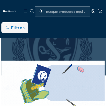
Colegio Saint Gabriel´s School -
RBD 8966
Filtros