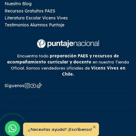
Nuestro Blog
Recursos Gratuitos PAES
Literatura Escolar Vicens Vives
Testimonios Alumnos Puntaje
Encuentra todo
preparación PAES y recursos de
acompañamiento curricular y docente
en nuestra Tienda
Oficial. Somos vendedores oficiales de
Vicens Vives en
Chile.
Síguenos
2026 Tienda Puntaje Nacional.
¿Necesitas ayuda? ¡Escríbenos!
Todos los derechos reservados