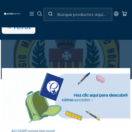
San Pedro Nolasco - RBD 8919
Filtros
401249
|
Puntaje Nacional