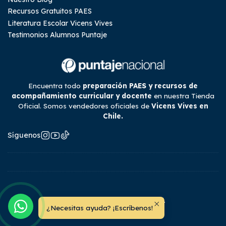
Recursos Gratuitos PAES
Literatura Escolar Vicens Vives
Testimonios Alumnos Puntaje
Encuentra todo
preparación PAES y recursos de
acompañamiento curricular y docente
en nuestra Tienda
Oficial. Somos vendedores oficiales de
Vicens Vives en
Chile.
Síguenos
2026 Tienda Puntaje Nacional.
¿Necesitas ayuda? ¡Escríbenos!
Todos los derechos reservados