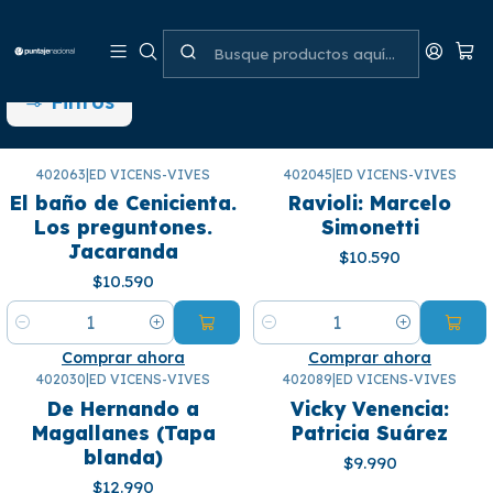
Jacaranda
Filtros
402063
|
ED VICENS-VIVES
402045
|
ED VICENS-VIVES
El baño de Cenicienta.
Ravioli: Marcelo
Los preguntones.
Simonetti
Jacaranda
$10.590
$10.590
Cantidad
Cantidad
Comprar ahora
Comprar ahora
402030
|
ED VICENS-VIVES
402089
|
ED VICENS-VIVES
De Hernando a
Vicky Venencia:
Magallanes (Tapa
Patricia Suárez
blanda)
$9.990
$12.990