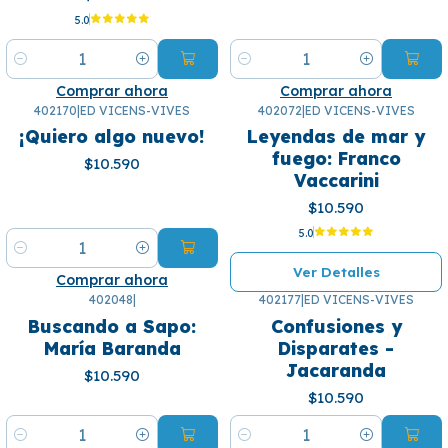
5.0
Cantidad
Cantidad
Comprar ahora
Comprar ahora
402170
|
ED VICENS-VIVES
402072
|
ED VICENS-VIVES
¡Se agotó! 🙄
¡Quiero algo nuevo!
Leyendas de mar y
fuego: Franco
$10.590
Vaccarini
$10.590
5.0
Cantidad
Ver Detalles
Comprar ahora
402048
|
402177
|
ED VICENS-VIVES
Buscando a Sapo:
Confusiones y
María Baranda
Disparates -
Jacaranda
$10.590
$10.590
Cantidad
Cantidad