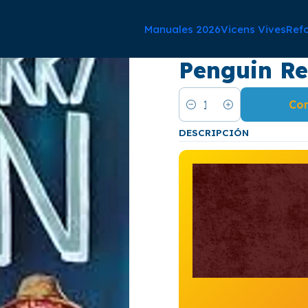
Manuales 2026
Vicens Vives
Ref
|
The advent
Penguin Re
Co
Cantidad
DESCRIPCIÓN