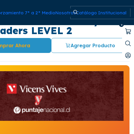
orzamiento 7° a 2° Medio
Nosotros
Catálogo Institucional
ures of Huckleberry Finn:
0
aders LEVEL 2
mprar Ahora
Agregar Producto