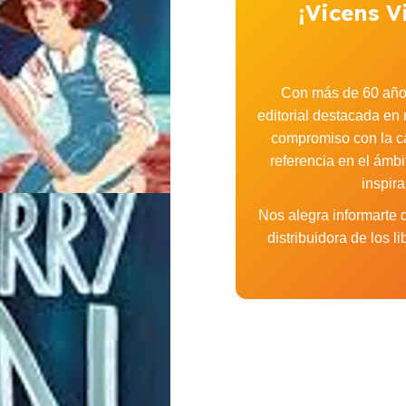
¡Vicens V
Con más de 60 años
editorial destacada en 
compromiso con la cal
referencia en el ámbi
inspir
Nos alegra informarte
distribuidora de los 