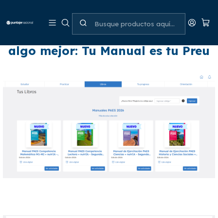
¿BUSCANDO PUNTAJE PLUS?
El 2026 lo hemos transformado en
algo mejor: Tu Manual es tu Preu