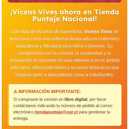
¡Vicens Vives ahora en Tienda
Puntaje Nacional!
Con más de 60 años de trayectoria,
Vicens Vives
se
posiciona como una editorial destacada en materiales
educativos y literatura para niños y jóvenes. Su
compromiso con la calidad, la creatividad y la
innovación la convierte en una referencia en el ámbito
educativo, ofreciendo libros y recursos didácticos que
inspiran tanto a educadores como a estudiantes.
⚠️ INFORMACIÓN IMPORTANTE:
Si compraste la versión en
libro digital
, por favor
contáctanos indicando tu número de pedido al correo
electrónico
tiendapuntaje@ogr.cl
para gestionar tu
entrega.