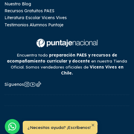
Nuestro Blog
Recursos Gratuitos PAES
Literatura Escolar Vicens Vives
Testimonios Alumnos Puntaje
Encuentra todo
preparación PAES y recursos de
acompañamiento curricular y docente
en nuestra Tienda
Oficial. Somos vendedores oficiales de
Vicens Vives en
Chile.
Síguenos
2026 Tienda Puntaje Nacional.
¿Necesitas ayuda? ¡Escríbenos!
Todos los derechos reservados