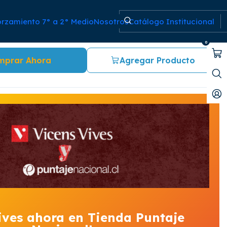
orzamiento 7° a 2° Medio
Nosotros
Catálogo Institucional
om the British Isles +CD
0
mprar Ahora
Agregar Producto
ives ahora en Tienda Puntaje