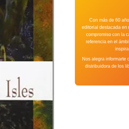
Con más de 60 años
editorial destacada en 
compromiso con la cal
referencia en el ámbi
inspir
Nos alegra informarte
distribuidora de los 