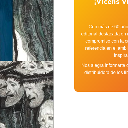
¡Vicens V
Con más de 60 años
editorial destacada en 
compromiso con la cal
referencia en el ámbi
inspir
Nos alegra informarte
distribuidora de los 