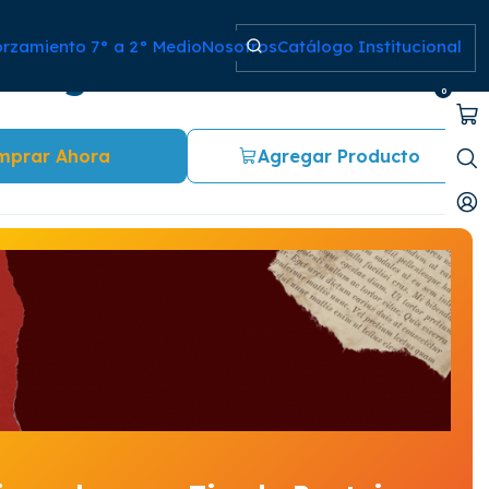
orzamiento 7° a 2° Medio
Nosotros
Catálogo Institucional
Antígona: Sófocles
0
mprar Ahora
Agregar Producto