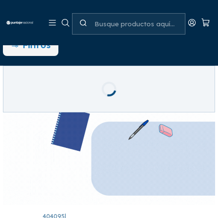
Colegio Serena - RBD 587
Filtros
404095
|