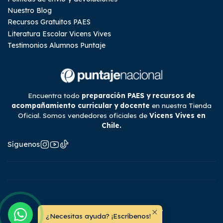
Nuestro Blog
Recursos Gratuitos PAES
Literatura Escolar Vicens Vives
Testimonios Alumnos Puntaje
Encuentra todo
preparación PAES y recursos de
acompañamiento curricular y docente
en nuestra Tienda
Oficial. Somos vendedores oficiales de
Vicens Vives en
Chile.
Síguenos
2026 Tienda Puntaje Nacional.
¿Necesitas ayuda? ¡Escríbenos!
Todos los derechos reservados