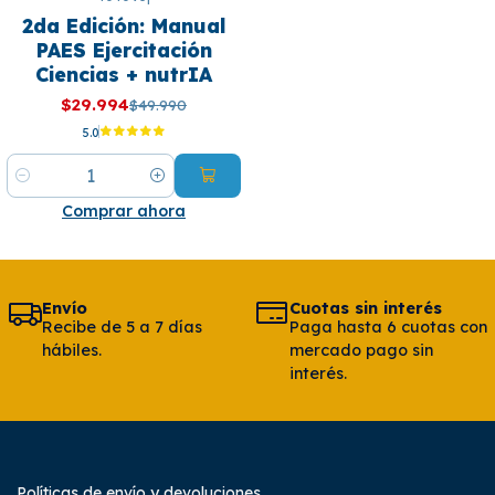
-40%
2da Edición: Manual
OFF
PAES Ejercitación
Ciencias + nutrIA
$29.994
$49.990
5.0
Cantidad
Comprar ahora
Envío
Cuotas sin interés
Recibe de 5 a 7 días
Paga hasta 6 cuotas con
hábiles.
mercado pago sin
interés.
Políticas de envío y devoluciones