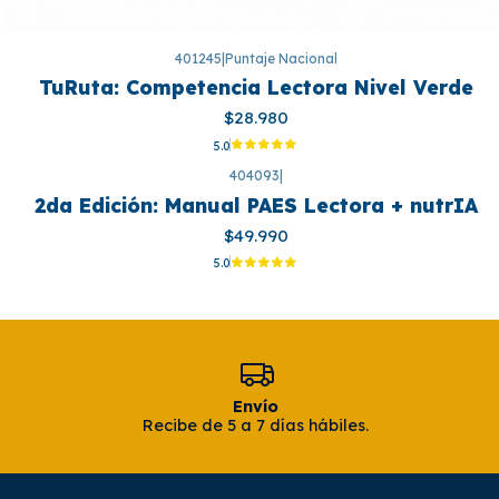
401245
|
Puntaje Nacional
TuRuta: Competencia Lectora Nivel Verde
$28.980
5.0
404093
|
2da Edición: Manual PAES Lectora + nutrIA
$49.990
5.0
Envío
Recibe de 5 a 7 días hábiles.