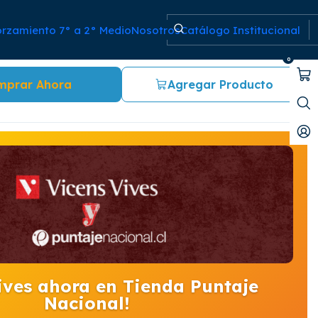
orzamiento 7° a 2° Medio
Nosotros
Catálogo Institucional
 Free Audiobook
0
mprar Ahora
Agregar Producto
ives ahora en Tienda Puntaje
Nacional!