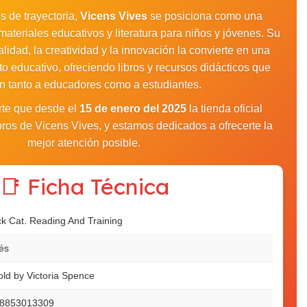
 de trayectoria,
Vicens Vives
se posiciona como una
materiales educativos y literatura para niños y jóvenes. Su
idad, la creatividad y la innovación la convierte en una
to educativo, ofreciendo libros y recursos didácticos que
an tanto a educadores como a estudiantes.
rte que desde el
15 de enero del 2025
la tienda oficial
libros de Vicens Vives, y estamos dedicados a ofrecerte la
mejor atención posible.
📑 Ficha Técnica
ck Cat. Reading And Training
lés
old by Victoria Spence
8853013309