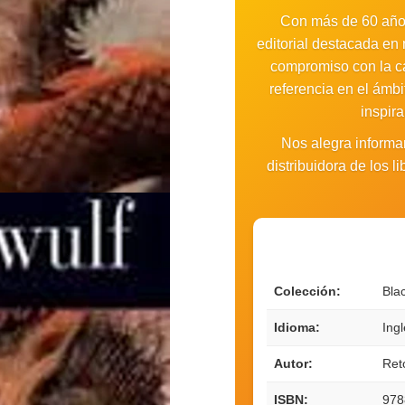
Con más de 60 años
editorial destacada en 
compromiso con la cal
referencia en el ámbi
inspir
Nos alegra informa
distribuidora de los 
Colección:
Bla
Idioma:
Ing
Autor:
Ret
ISBN:
978