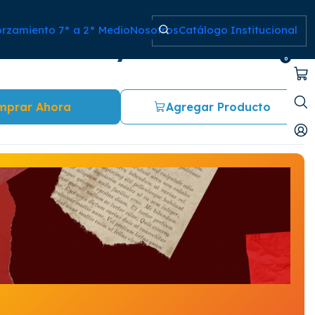
orzamiento 7° a 2° Medio
Nosotros
Catálogo Institucional
d the forty thieves
0
mprar Ahora
Agregar Producto