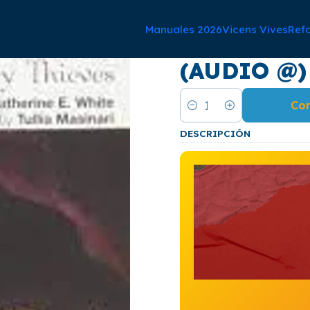
Manuales 2026
Vicens Vives
Ref
|
Ali baba an
(AUDIO @)
Co
Cantidad
DESCRIPCIÓN