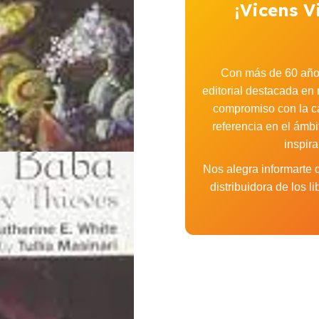
¡Vicens V
Con más de 60 años
editorial destacada en 
compromiso con la cal
referencia en el ámbi
inspir
Nos alegra informarte
distribuidora de los 