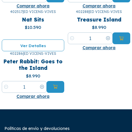
Comprar ahora
Comprar ahora
402517
|
ED VICENS-VIVES
402288
|
ED VICENS-VIVES
¡Se agotó! 🙄
Nat Sits
Treasure Island
$10.590
$8.990
Cantidad
Ver Detalles
Comprar ahora
402286
|
ED VICENS-VIVES
Peter Rabbit: Goes to
the Island
$8.990
Cantidad
Comprar ahora
Políticas de envío y devoluciones