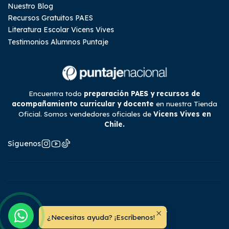
Nuestro Blog
Recursos Gratuitos PAES
Literatura Escolar Vicens Vives
Testimonios Alumnos Puntaje
Encuentra todo
preparación PAES y recursos de
acompañamiento curricular y docente
en nuestra Tienda
Oficial. Somos vendedores oficiales de
Vicens Vives en
Chile.
Síguenos
2026 Tienda Puntaje Nacional.
¿Necesitas ayuda? ¡Escríbenos!
Todos los derechos reservados