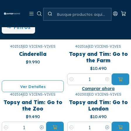
Ladybird
Filtros
402513
|
ED VICENS-VIVES
402516
|
ED VICENS-VIVES
¡Se agotó! 🙄
Cinderella
Topsy and Tim: Go to
the Farm
$9.990
$10.490
Cantidad
Ver Detalles
Comprar ahora
402514
|
ED VICENS-VIVES
402302
|
ED VICENS-VIVES
Topsy and Tim: Go to
Topsy and Tim: Go to
the Zoo
London
$9.490
$10.490
Cantidad
Cantidad