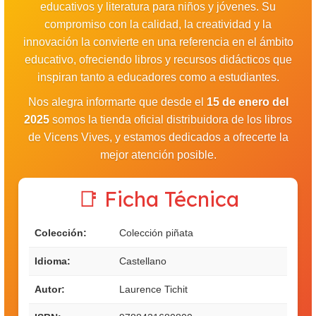
educativos y literatura para niños y jóvenes. Su
compromiso con la calidad, la creatividad y la
innovación la convierte en una referencia en el ámbito
educativo, ofreciendo libros y recursos didácticos que
inspiran tanto a educadores como a estudiantes.
Nos alegra informarte que desde el
15 de enero del
2025
somos la tienda oficial distribuidora de los libros
de Vicens Vives, y estamos dedicados a ofrecerte la
mejor atención posible.
📑 Ficha Técnica
Colección:
Colección piñata
Idioma:
Castellano
Autor:
Laurence Tichit