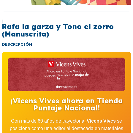
|
Rafa la garza y Tono el zorro
(Manuscrita)
DESCRIPCIÓN
¡Vicens Vives ahora en Tienda
Puntaje Nacional!
Con más de 60 años de trayectoria,
Vicens Vives
se
posiciona como una editorial destacada en materiales