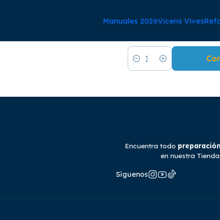
Manuales 2026
Vicens Vives
Ref
|
Los Piltraf
Co
Cantidad
Encuentra todo
preparación
en nuestra Tienda
Síguenos