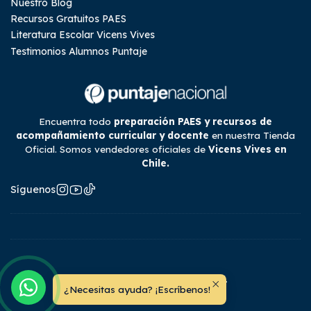
Nuestro Blog
Recursos Gratuitos PAES
Literatura Escolar Vicens Vives
Testimonios Alumnos Puntaje
Encuentra todo
preparación PAES y recursos de
acompañamiento curricular y docente
en nuestra Tienda
Oficial. Somos vendedores oficiales de
Vicens Vives en
Chile.
Síguenos
2026 Tienda Puntaje Nacional.
¿Necesitas ayuda? ¡Escríbenos!
Todos los derechos reservados