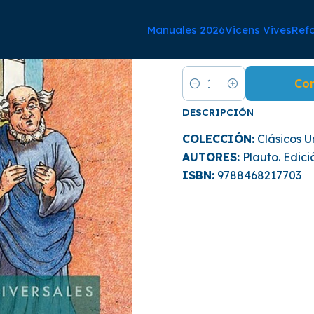
Manuales 2026
Vicens Vives
Ref
|
COMEDIA D
Co
Cantidad
DESCRIPCIÓN
COLECCIÓN:
Clásicos U
AUTORES:
Plauto. Edic
ISBN:
9788468217703