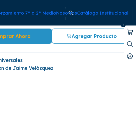
orzamiento 7° a 2° Medio
Nosotros
Catálogo Institucional
E LA OLLA. ANFITRIÓN
0
mprar Ahora
Agregar Producto
niversales
ión de Jaime Velázquez