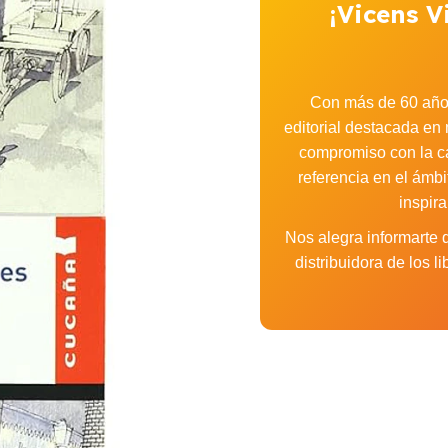
¡Vicens V
Con más de 60 años
editorial destacada en 
compromiso con la cal
referencia en el ámbi
inspir
Nos alegra informarte
distribuidora de los 