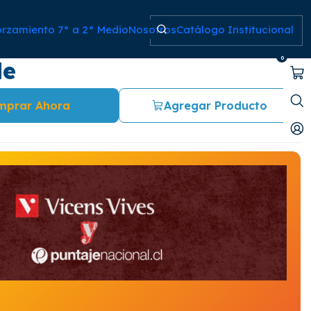
orzamiento 7° a 2° Medio
Nosotros
Catálogo Institucional
 de los bailarines: Arthur
0
le
mprar Ahora
Agregar Producto