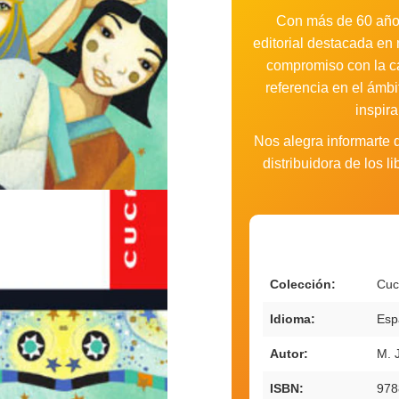
Con más de 60 años
editorial destacada en 
compromiso con la cal
referencia en el ámbi
inspir
Nos alegra informarte
distribuidora de los 
Colección:
Cuc
Idioma:
Esp
Autor:
M. J
ISBN:
978