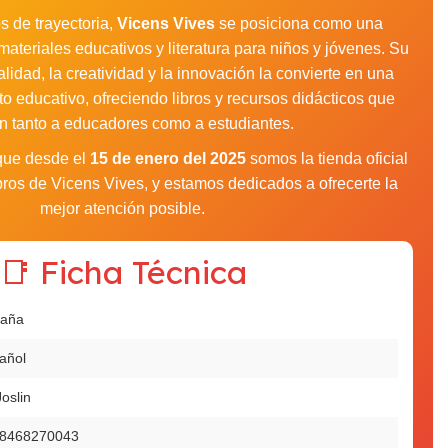
 de trayectoria,
Vicens Vives
se posiciona como una
materiales educativos y literatura para niños y jóvenes. Su
idad, la creatividad y la innovación la convierte en una
to educativo, ofreciendo libros y recursos didácticos que
an tanto a educadores como a estudiantes.
 que desde el
15 de enero del 2025
somos la tienda oficial
libros de Vicens Vives, y estamos dedicados a ofrecerte la
mejor atención posible.
📑 Ficha Técnica
aña
añol
oslin
8468270043