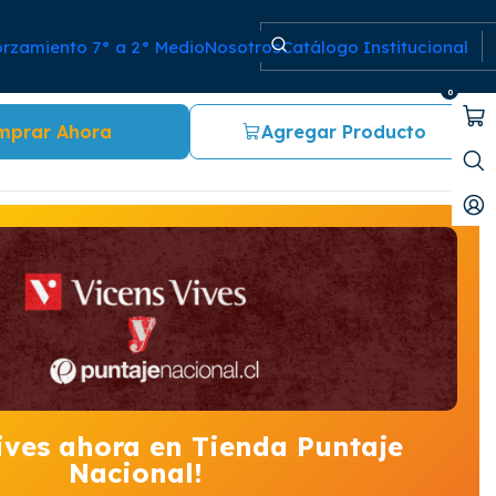
orzamiento 7° a 2° Medio
Nosotros
Catálogo Institucional
bios
0
mprar Ahora
Agregar Producto
ives ahora en Tienda Puntaje
Nacional!