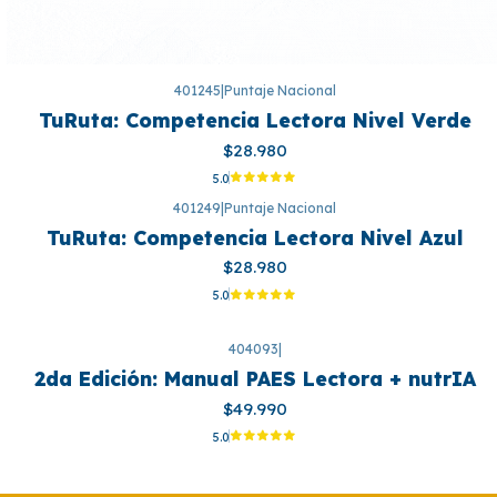
401245
|
Puntaje Nacional
TuRuta: Competencia Lectora Nivel Verde
$28.980
5.0
401249
|
Puntaje Nacional
TuRuta: Competencia Lectora Nivel Azul
$28.980
5.0
404093
|
2da Edición: Manual PAES Lectora + nutrIA
$49.990
5.0