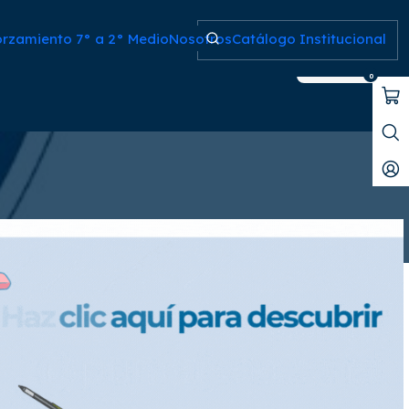
 RBD
orzamiento 7° a 2° Medio
Nosotros
Catálogo Institucional
Filtros
0