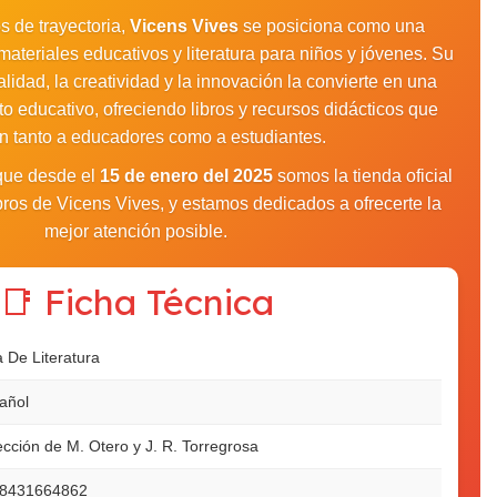
 de trayectoria,
Vicens Vives
se posiciona como una
materiales educativos y literatura para niños y jóvenes. Su
idad, la creatividad y la innovación la convierte en una
to educativo, ofreciendo libros y recursos didácticos que
an tanto a educadores como a estudiantes.
 que desde el
15 de enero del 2025
somos la tienda oficial
libros de Vicens Vives, y estamos dedicados a ofrecerte la
mejor atención posible.
📑 Ficha Técnica
a De Literatura
añol
ección de M. Otero y J. R. Torregrosa
8431664862