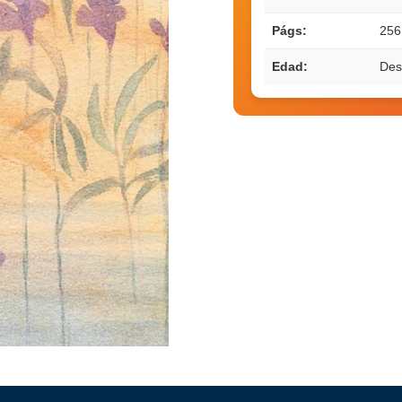
Págs:
256
Edad:
Des