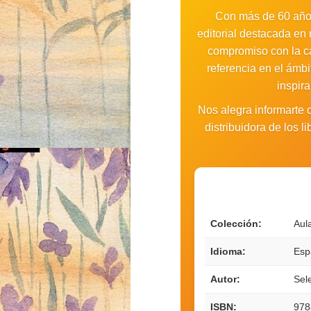
Con más de 60 años
editorial destacada en 
compromiso con la cal
referencia en el ámbi
inspir
Nos alegra informarte
distribuidora de los 
Colección:
Aul
Idioma:
Esp
Autor:
Sel
ISBN:
978