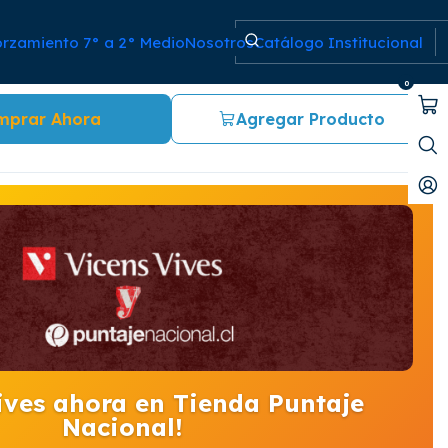
orzamiento 7° a 2° Medio
Nosotros
Catálogo Institucional
e la lírica amorosa
0
mprar Ahora
Agregar Producto
ives ahora en Tienda Puntaje
Nacional!